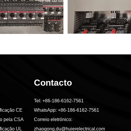
Contacto
Tel:
+86-186-6162-7561
ificação CE
WhatsApp:
+86-186-6162-7561
ado pela CSA
Correio eletrónico:
ificação UL
zhaogong.du@huierelectrical.com