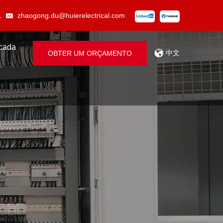
1
zhaogong.du@huierelectrical.com
icada
中文
OBTER UM ORÇAMENTO