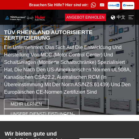
Brauchen Sie Hilfe? Hier sind wir:
中文
ANGEBOT EINHOLEN
TÜV RHEINLAND AUTORISIERTE
TÜV RHEINLAND AUTORISIERTE
ZERTIFIZIERUNG
ZERTIFIZIERUNG
Ein Unternehmen, Das Sich Auf Die Entwicklung Und
Ein Unternehmen, Das Sich Auf Die Entwicklung Und
Herstellung Von MCC (Motor Control Center) Und
Herstellung Von MCC (Motor Control Center) Und
Schaltanlagen (montierte Schaltschränke) Spezialisiert
Schaltanlagen (montierte Schaltschränke) Spezialisiert
Hat, Die Nach Den US-Amerikanischen Normen UL508A,
Hat, Die Nach Den US-Amerikanischen Normen UL508A,
Kanadischen CSA22.2, Australischen RCM (in
Kanadischen CSA22.2, Australischen RCM (in
Übereinstimmung Mit Der Norm AS/NZS 61439) Und Den
Übereinstimmung Mit Der Norm AS/NZS 61439) Und Den
Europäischen CE-Normen Zertifiziert Sind
Europäischen CE-Normen Zertifiziert Sind
MEHR LERNEN
MEHR LERNEN
UNSERE DIENSTLEISTUNGEN
UNSERE DIENSTLEISTUNGEN
Wir bieten gute und