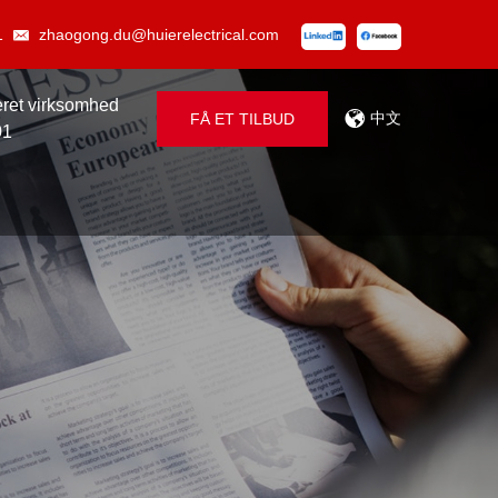
1
zhaogong.du@huierelectrical.com
ceret virksomhed
中文
FÅ ET TILBUD
01