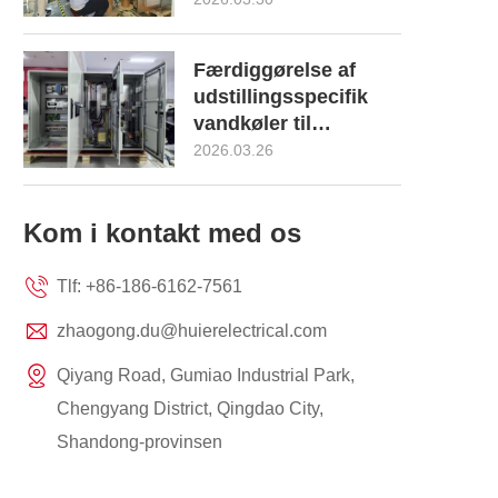
om tilpassede
produkterUL508A,
Færdiggørelse af
CSA22.2, AS3000, EU
udstillingsspecifik
EN IEC61439 og
vandkøler til
6300A EN IEC61439
Australien AS61439
2026.03.26
Kom i kontakt med os
Tlf:
+86-186-6162-7561
zhaogong.du@huierelectrical.com
Qiyang Road, Gumiao Industrial Park,
Chengyang District, Qingdao City,
Shandong-provinsen