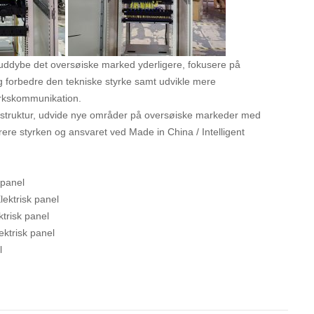
at uddybe det oversøiske marked yderligere, fokusere på
 forbedre den tekniske styrke samt udvikle mere
ærkskommunikation.
infrastruktur, udvide nye områder på oversøiske markeder med
ere styrken og ansvaret ved Made in China / Intelligent
 panel
lektrisk panel
ktrisk panel
ektrisk panel
l