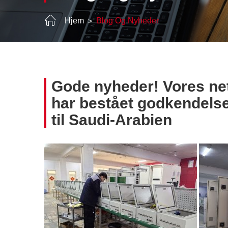
Hjem
Blog Og Nyheder
Gode nyheder! Vores n
har bestået godkendelsen
til Saudi-Arabien