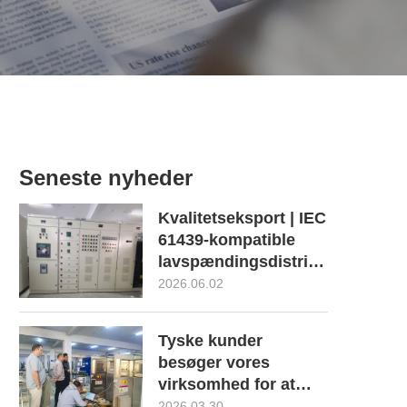
Seneste nyheder
Kvalitetseksport | IEC
61439-kompatible
lavspændingsdistributionsskab
godkendes og styrker
2026.06.02
Brasiliens
biogasopgradering
Tyske kunder
og
besøger vores
bionaturgasprojekt
virksomhed for at
uddybe samarbejdet
2026.03.30