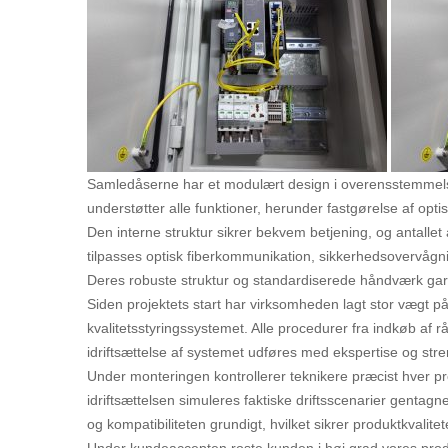
Samledåserne har et modulært design i overensstemmels
understøtter alle funktioner, herunder fastgørelse af optis
Den interne struktur sikrer bekvem betjening, og antalle
tilpasses optisk fiberkommunikation, sikkerhedsovervåg
Deres robuste struktur og standardiserede håndværk garant
Siden projektets start har virksomheden lagt stor vægt på
kvalitetsstyringssystemet. Alle procedurer fra indkøb af rå
idriftsættelse af systemet udføres med ekspertise og stre
Under monteringen kontrollerer teknikere præcist hver pro
idriftsættelsen simuleres faktiske driftsscenarier gentag
og kompatibiliteten grundigt, hvilket sikrer produktkvalitet
Under kundeaccepten roste kunden i høj grad vores prod