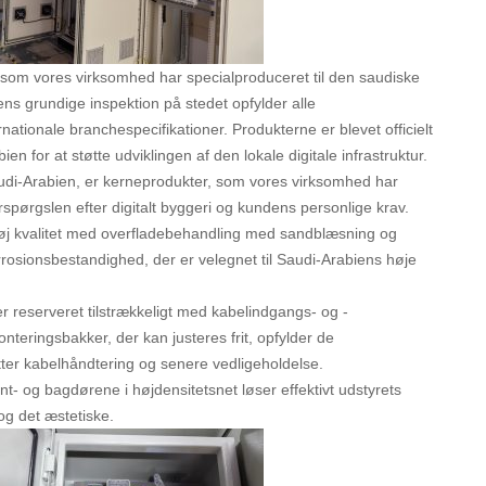
 som vores virksomhed har specialproduceret til den saudiske
dens grundige inspektion på stedet opfylder alle
nationale branchespecifikationer. Produkterne er blevet officielt
ien for at støtte udviklingen af den lokale digitale infrastruktur.
udi-Arabien, er kerneprodukter, som vores virksomhed har
rspørgslen efter digitalt byggeri og kundens personlige krav.
høj kvalitet med overfladebehandling med sandblæsning og
rrosionsbestandighed, der er velegnet til Saudi-Arabiens høje
 er reserveret tilstrækkeligt med kabelindgangs- og -
eringsbakker, der kan justeres frit, opfylder de
etter kabelhåndtering og senere vedligeholdelse.
t- og bagdørene i højdensitetsnet løser effektivt udstyrets
g det æstetiske.