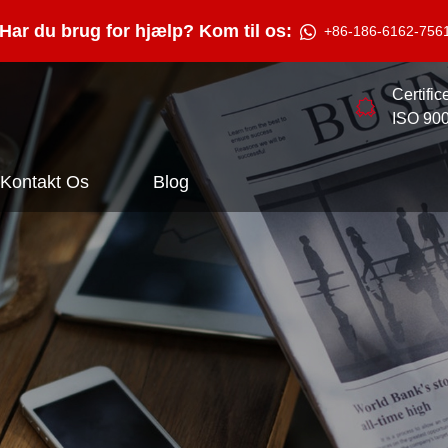
Har du brug for hjælp? Kom til os:
+86-186-6162-756
Certifi
ISO 90
Kontakt Os
Blog