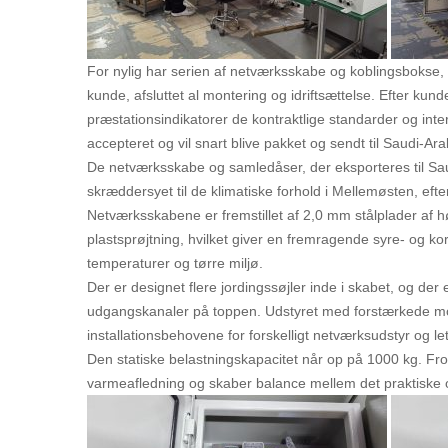
For nylig har serien af netværksskabe og koblingsbokse,
kunde, afsluttet al montering og idriftsættelse. Efter kun
præstationsindikatorer de kontraktlige standarder og inter
accepteret og vil snart blive pakket og sendt til Saudi-Arab
De netværksskabe og samledåser, der eksporteres til Sa
skræddersyet til de klimatiske forhold i Mellemøsten, efte
Netværksskabene er fremstillet af 2,0 mm stålplader af 
plastsprøjtning, hvilket giver en fremragende syre- og ko
temperaturer og tørre miljø.
Der er designet flere jordingssøjler inde i skabet, og der
udgangskanaler på toppen. Udstyret med forstærkede mont
installationsbehovene for forskelligt netværksudstyr og l
Den statiske belastningskapacitet når op på 1000 kg. Fron
varmeafledning og skaber balance mellem det praktiske o