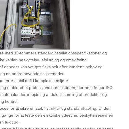
e med 19-tommers standardinstallationsspecifikationer og
ke kabler, beskyttelse, afslutning og omskiftning.
t af enheder kan vælges fleksibelt efter kundens behov og
ning og andre anvendelsesscenarier.
erer stabil drift i komplekse miljøer.
 og etableret et professionelt projektteam, der nøje følger ISO-
materialer, forarbejdning af dele til samling af produkter og
ng kontrol.
ces for at sikre en stabil struktur og standardkabling. Under
ne gange for at teste den elektriske ydeevne, beskyttelsesevnen
en fuldt ud.
ukters håndværk, ydeevne og professionelle service og sagde,