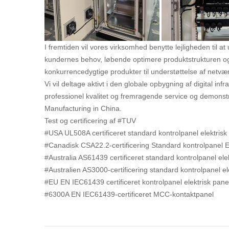
I fremtiden vil vores virksomhed benytte lejligheden til 
kundernes behov, løbende optimere produktstrukturen og
konkurrencedygtige produkter til understøttelse af netv
Vi vil deltage aktivt i den globale opbygning af digital 
professionel kvalitet og fremragende service og demonstr
Manufacturing in China.
Test og certificering af #TUV
#USA UL508A certificeret standard kontrolpanel elektrisk
#Canadisk CSA22.2-certificering Standard kontrolpanel E
#Australia AS61439 certificeret standard kontrolpanel ele
#Australien AS3000-certificering standard kontrolpanel el
#EU EN IEC61439 certificeret kontrolpanel elektrisk pane
#6300A EN IEC61439-certificeret MCC-kontaktpanel