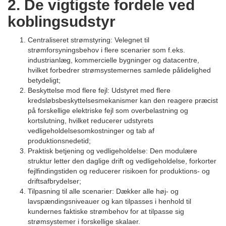
2. De vigtigste fordele ved
koblingsudstyr
Centraliseret strømstyring: Velegnet til
strømforsyningsbehov i flere scenarier som f.eks.
industrianlæg, kommercielle bygninger og datacentre,
hvilket forbedrer strømsystemernes samlede pålidelighed
betydeligt;
Beskyttelse mod flere fejl: Udstyret med flere
kredsløbsbeskyttelsesmekanismer kan den reagere præcist
på forskellige elektriske fejl som overbelastning og
kortslutning, hvilket reducerer udstyrets
vedligeholdelsesomkostninger og tab af
produktionsnedetid;
Praktisk betjening og vedligeholdelse: Den modulære
struktur letter den daglige drift og vedligeholdelse, forkorter
fejlfindingstiden og reducerer risikoen for produktions- og
driftsafbrydelser;
Tilpasning til alle scenarier: Dækker alle høj- og
lavspændingsniveauer og kan tilpasses i henhold til
kundernes faktiske strømbehov for at tilpasse sig
strømsystemer i forskellige skalaer.