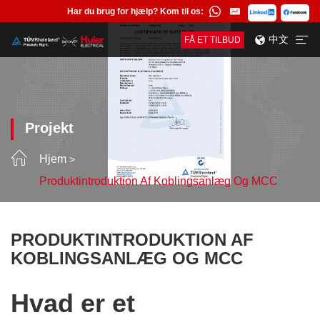
Har du brug for hjælp? Kom til os:
中文
FÅ ET TILBUD
Projekt
Hjem
Produktintroduktion Af Koblingsanlæg Og MCC
PRODUKTINTRODUKTION AF
KOBLINGSANLÆG OG MCC
Hvad er et