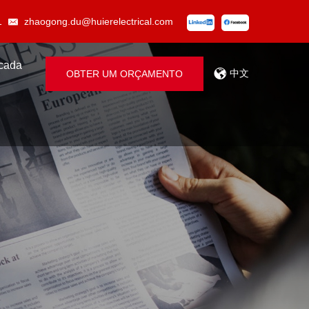
1
zhaogong.du@huierelectrical.com
icada
中文
OBTER UM ORÇAMENTO