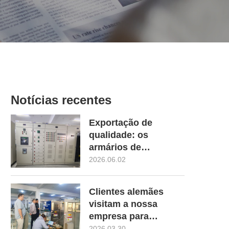
Notícias recentes
Exportação de
qualidade: os
armários de
distribuição de baixa
2026.06.02
tensão em
conformidade com a
Clientes alemães
norma IEC 61439
visitam a nossa
passam a ser aceites,
empresa para
capacitando o projeto
aprofundar a
2026.03.30