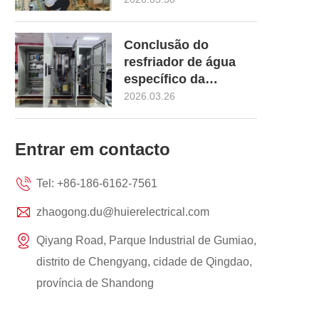
brasileiro de
cooperação em
modernização de
produtos
biogás e gás natural
Conclusão do
personalizadosUL508A,
resfriador de água
CSA22.2, AS3000, EU
específico da
EN IEC61439 e 6300A
exposição para a
2026.03.26
EN IEC61439
Austrália AS61439
Entrar em contacto
Tel:
+86-186-6162-7561
zhaogong.du@huierelectrical.com
Qiyang Road, Parque Industrial de Gumiao,
distrito de Chengyang, cidade de Qingdao,
província de Shandong