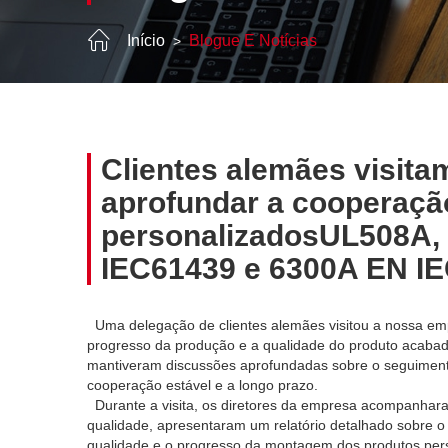
Início
Blogue E Notícias
Clientes alemães visit
aprofundar a cooperaçã
personalizadosUL508A,
IEC61439 e 6300A EN I
Uma delegação de clientes alemães visitou a nossa empr
progresso da produção e a qualidade do produto acabad
mantiveram discussões aprofundadas sobre o seguiment
cooperação estável e a longo prazo.
Durante a visita, os diretores da empresa acompanharam
qualidade, apresentaram um relatório detalhado sobre 
qualidade e o progresso da montagem dos produtos per