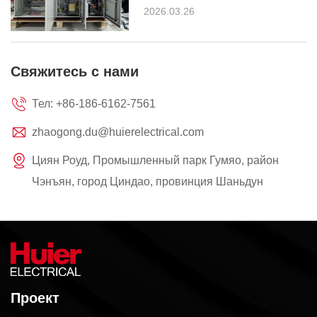
Австралии AS61439
2026.03.26
Свяжитесь с нами
Тел:
+86-186-6162-7561
zhaogong.du@huierelectrical.com
Циян Роуд, Промышленный парк Гумяо, район
Чэнъян, город Циндао, провинция Шаньдун
Проект