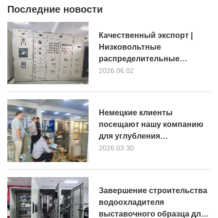
Последние новости
Качественный экспорт |
Низковольтные
распределительные
шкафы, соответствующие
2026.06.02
стандарту IEC 61439,
прошли приемку. Проект по
модернизации биогазовых
Немецкие клиенты
установок и производству
посещают нашу компанию
биоприродного газа в
для углубления
Бразилии
сотрудничества по
2026.03.30
индивидуальным
продуктамUL508A, CSA22.2,
AS3000, EU EN IEC61439 и
Завершение строительства
6300A EN IEC61439
водоохладителя
выставочного образца для