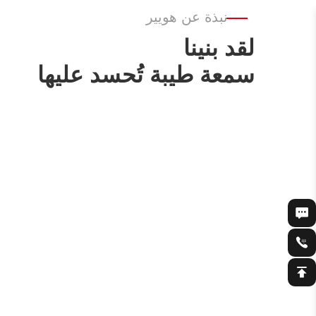
نبذة عن هويير
لقد بنينا
سمعة طيبة تُحسد عليها
2024
في عام 2024، تراكمت لدي
تجارة التصدير الدولية.
وموثوقية منتجاتنا في جميع أنحاء العالم.