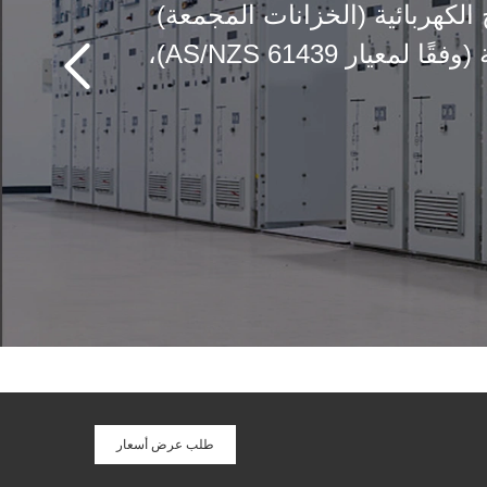
نيع مراكز التحكم في المحركات (MCC) والمفاتيح الكهربائية (الخزانات المجمعة)
المعتمدة وفقًا لمعايير UL508A الأمريكية، وCSA22.2 الكندية، وCSA22.2 الأسترالية (وفقًا لمعيار AS/NZS 61439)،
طلب عرض أسعار