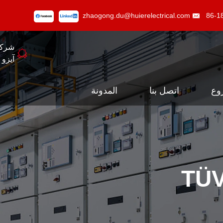
zhaogong.du@huierelectrical.com
شركة
آيزو 9001
وع
اتصل بنا
المدونة
ادة معتمدة من TÜV