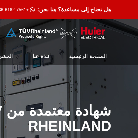
هل تحتاج إلى مساعدة؟ هنا نحن:
+86-186-6162-7561
الصفحة الرئيسية
نبذة عنا
المشر
شه
RHEINLAND