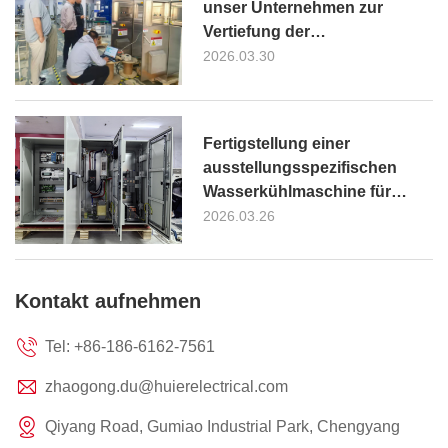
unser Unternehmen zur
Vertiefung der
Zusammenarbeit bei
2026.03.30
kundenspezifischen
ProduktenUL508A, CSA22.2,
AS3000, EU EN IEC61439 und
Fertigstellung einer
6300A EN IEC61439
ausstellungsspezifischen
Wasserkühlmaschine für
Australien AS61439
2026.03.26
Kontakt aufnehmen
Tel:
+86-186-6162-7561
zhaogong.du@huierelectrical.com
Qiyang Road, Gumiao Industrial Park, Chengyang