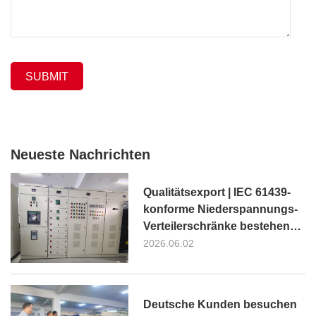
SUBMIT
Neueste Nachrichten
Qualitätsexport | IEC 61439-
konforme Niederspannungs-
Verteilerschränke bestehen
die Abnahme und
2026.06.02
unterstützen das
brasilianische Biogas-
Upgrading- und Bio-Erdgas-
Deutsche Kunden besuchen
Projekt